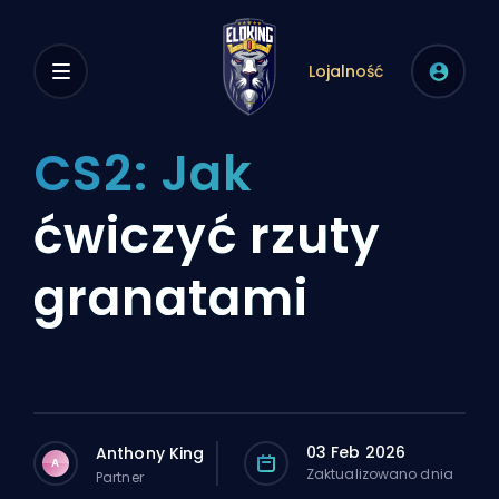
Lojalność
CS2: Jak
ćwiczyć rzuty
granatami
03 Feb 2026
Anthony King
A
Zaktualizowano dnia
Partner