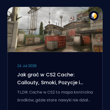
24 Jul 2026
Jak grać w CS2 Cache:
Callouty, Smoki, Pozycje i
Wskazówki Premier
TL;DR: Cache w CS2 to mapa kontrolna
środków, gdzie stare nawyki nie dział…