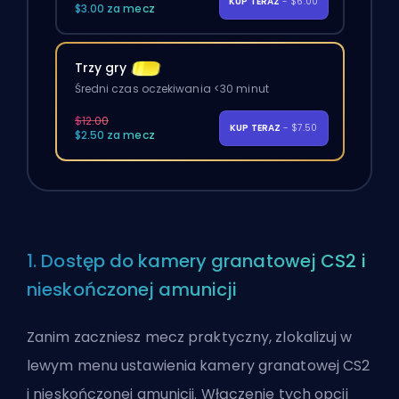
KUP TERAZ
- $6.00
$3.00 za mecz
Trzy gry
Średni czas oczekiwania <30 minut
$12.00
KUP TERAZ
- $7.50
$2.50 za mecz
1. Dostęp do kamery granatowej CS2 i
nieskończonej amunicji
Zanim zaczniesz mecz praktyczny, zlokalizuj w
lewym menu ustawienia kamery granatowej CS2
i nieskończonej amunicji. Włączenie tych opcji