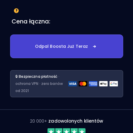
Cena łączna:
Odpal Boosta Już Teraz
🔒 Bezpieczna płatność
·
ochrona VPN · zero banów
od 2021
20 000+
zadowolonych klientów