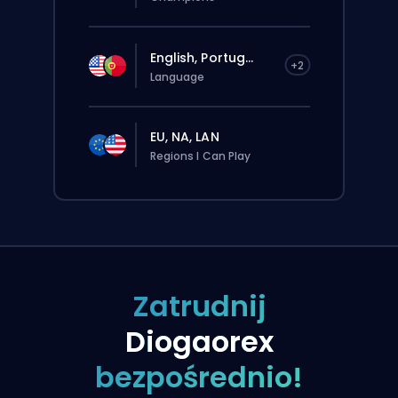
English, Portug...
+2
Language
EU, NA, LAN
Regions I Can Play
Zatrudnij
Diogaorex
bezpośrednio!
Zlecenie zostanie automatycznie
przypisane do tego boostera, więc czas