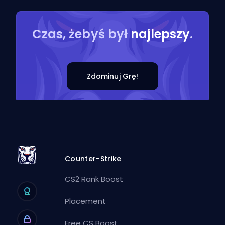
Czas, żebyś był
najlepszy
.
Zdominuj Grę!
Counter-Strike
CS2 Rank Boost
Placement
Free CS Boost