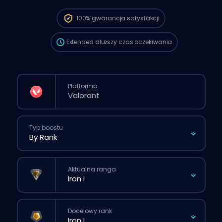
oczekiwania może być dłuższy niż przy
standardowym zamówieniu złożonym
100%
gwarancja satysfakcji
przez stronę.
Extended
dłuższy czas oczekiwania
Platforma
Typ boostu
Aktualna ranga
Docelowy rank