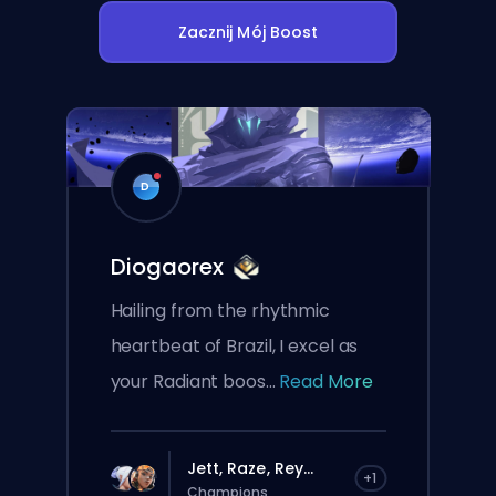
Zacznij Mój Boost
D
Diogaorex
Hailing from the rhythmic
heartbeat of Brazil, I excel as
your Radiant boos...
Read More
Jett, Raze, Rey...
+1
Champions